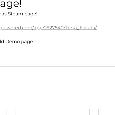
age!
 has Steam page!
ampowered.com/app/2927540/Terra_Foliata/
add Demo page.